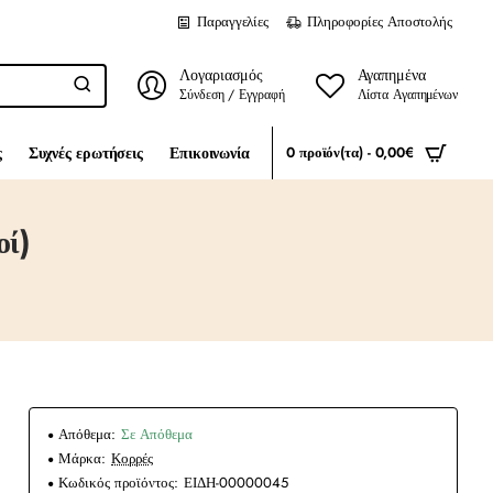
Παραγγελίες
Πληροφορίες Αποστολής
Λογαριασμός
Αγαπημένα
Σύνδεση / Εγγραφή
Λίστα Αγαπημένων
ς
Συχνές ερωτήσεις
Επικοινωνία
0 προϊόν(τα) - 0,00€
οί)
Απόθεμα:
Σε Απόθεμα
Μάρκα:
Κορρές
Κωδικός προϊόντος:
ΕΙΔΗ-00000045