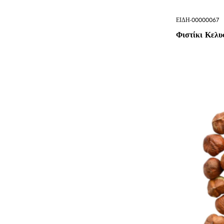
ΕΙΔΗ-00000067
Φιστίκι Κελυ