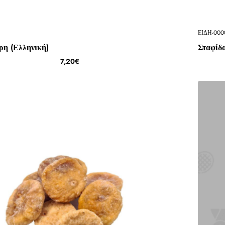
ΕΙΔΗ-000
ρη (Ελληνική)
Σταφίδ
7,20€