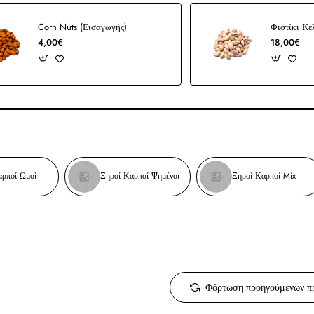
Corn Nuts (Εισαγωγής)
Φιστίκι Κ
4,00€
18,00€
αρποί Ωμοί
Ξηροί Καρποί Ψημένοι
Ξηροί Καρποί Mix
Φόρτωση προηγούμενων π