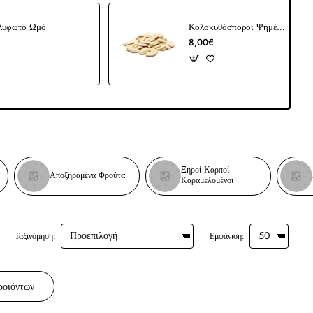
ελυφωτό Ωμό
Κολοκυθόσποροι Ψημένοι χωρίς Αλάτι
8,00€
Ξηροί Καρποί
Αποξηραμένα Φρούτα
Καραμελομένοι
Ταξινόμηση:
Εμφάνιση:
ροϊόντων