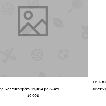
ΕΙΔΗ-000
νης Καραμελωμένο Ψημένο με Αλάτι
Φιστίκι
40,00€