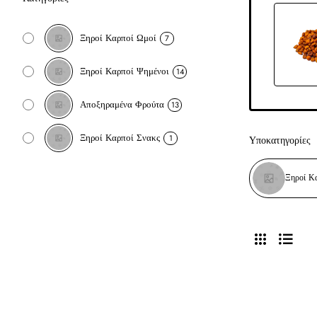
Ξηροί Καρποί Ωμοί
7
Ξηροί Καρποί Ψημένοι
14
Αποξηραμένα Φρούτα
13
Ξηροί Καρποί Σνακς
1
Υποκατηγορίες
Ξηροί Κ