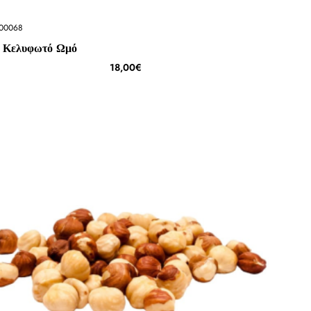
00068
ι Κελυφωτό Ωμό
18,00€