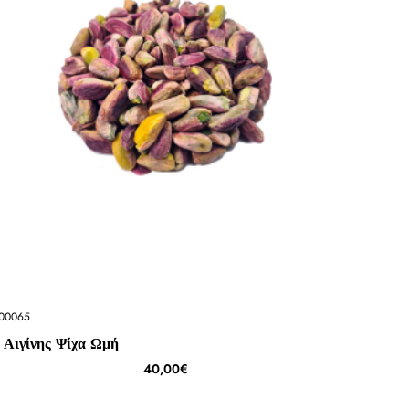
00065
 Αιγίνης Ψίχα Ωμή
40,00€