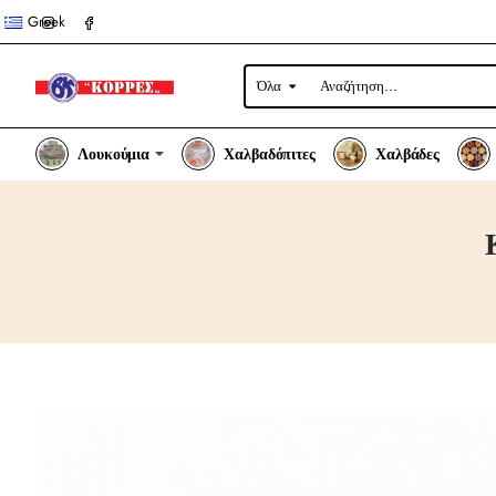
Greek
Όλα
Αναζήτηση...
Λουκούμια
Χαλβαδόπιτες
Χαλβάδες