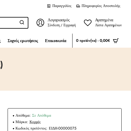
Παραγγελίες
Πληροφορίες Αποστολής
Λογαριασμός
Αγαπημένα
Σύνδεση / Εγγραφή
Λίστα Αγαπημένων
ς
Συχνές ερωτήσεις
Επικοινωνία
0 προϊόν(τα) - 0,00€
)
Απόθεμα:
Σε Απόθεμα
Μάρκα:
Κορρές
Κωδικός προϊόντος:
ΕΙΔΗ-00000075