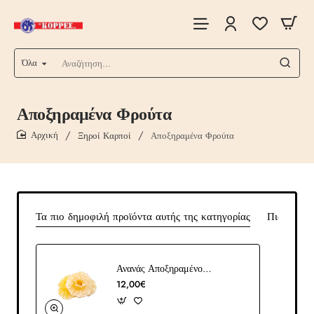
Όλα
Αναζήτηση...
Αποξηραμένα Φρούτα
Ξηροί Καρποί
Αποξηραμένα Φρούτα
home
Τα πιο δημοφιλή προϊόντα αυτής της κατηγορίας
Πιο δημοφ
Ανανάς Αποξηραμένος με Ζάχαρη (Εισαγωγής)
12,00€