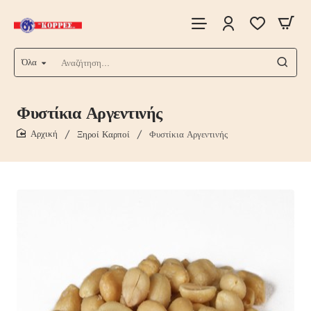
Όλα
Αναζήτηση...
Φυστίκια Αργεντινής
Ξηροί Καρποί
Φυστίκια Αργεντινής
home