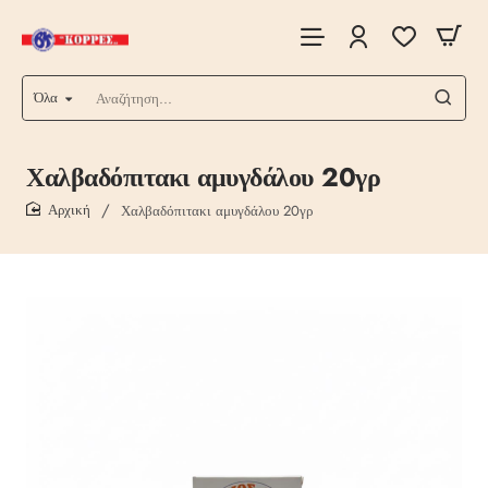
Όλα
Αναζήτηση...
Χαλβαδόπιτακι αμυγδάλου 20γρ
Χαλβαδόπιτακι αμυγδάλου 20γρ
home