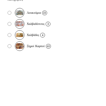
Λουκούμια
23
Χαλβαδόπιτες
3
Χαλβάδες
4
Ξηροί Καρποί
63