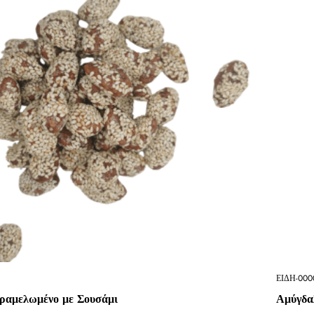
ΕΙΔΗ-000
ραμελωμένο με Σουσάμι
Αμύγδα