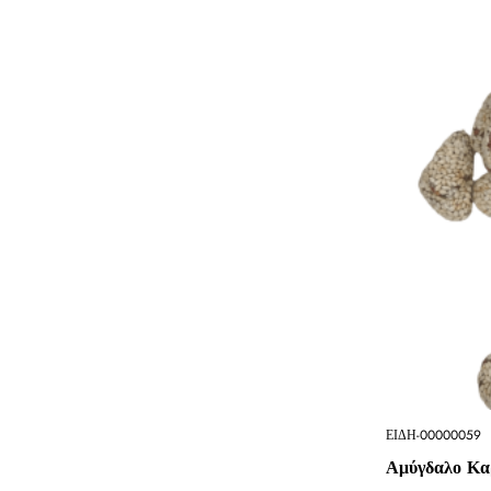
ΕΙΔΗ-00000059
Αμύγδαλο Κα