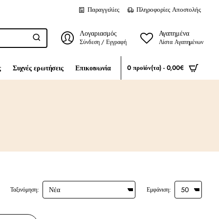
Παραγγελίες
Πληροφορίες Αποστολής
Λογαριασμός
Αγαπημένα
Σύνδεση / Εγγραφή
Λίστα Αγαπημένων
ς
Συχνές ερωτήσεις
Επικοινωνία
0 προϊόν(τα) - 0,00€
Ταξινόμηση:
Εμφάνιση: