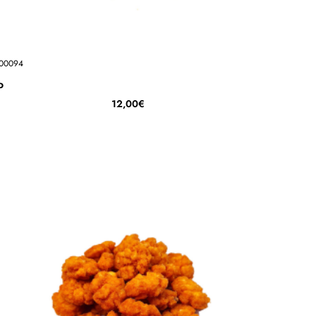
00094
o
12,00€