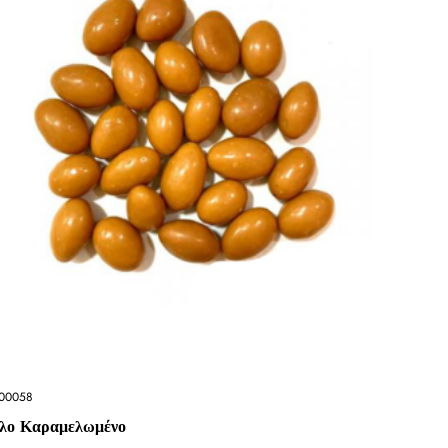
00058
λο Καραμελωμένο