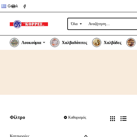
Greek
Όλα
Αναζήτηση...
Λουκούμια
Χαλβαδόπιτες
Χαλβάδες
Φίλτρο
Καθαρισμός
Κατηγορίες