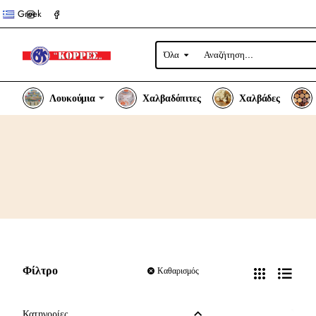
Greek
Όλα
Αναζήτηση...
Λουκούμια
Χαλβαδόπιτες
Χαλβάδες
Φίλτρο
Καθαρισμός
Κατηγορίες