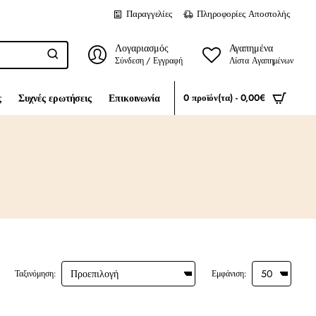
Παραγγελίες
Πληροφορίες Αποστολής
Λογαριασμός
Αγαπημένα
Σύνδεση / Εγγραφή
Λίστα Αγαπημένων
ς
Συχνές ερωτήσεις
Επικοινωνία
0 προϊόν(τα) - 0,00€
Ταξινόμηση:
Εμφάνιση: