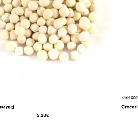
ΕΙΔΗ-000
γωγής)
Croceri
5,20€