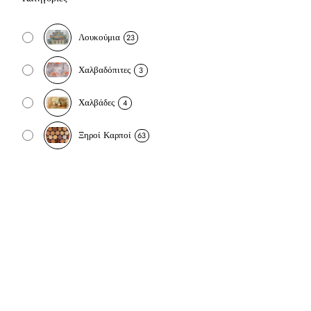
Λουκούμια
23
Χαλβαδόπιτες
3
Χαλβάδες
4
Ξηροί Καρποί
63