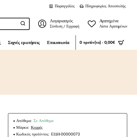
Παραγγελίες
Πληροφορίες Αποστολής
Λογαριασμός
Αγαπημένα
Σύνδεση / Εγγραφή
Λίστα Αγαπημένων
ς
Συχνές ερωτήσεις
Επικοινωνία
0 προϊόν(τα) - 0,00€
Απόθεμα:
Σε Απόθεμα
Μάρκα:
Κορρές
Κωδικός προϊόντος:
ΕΙΔΗ-00000073