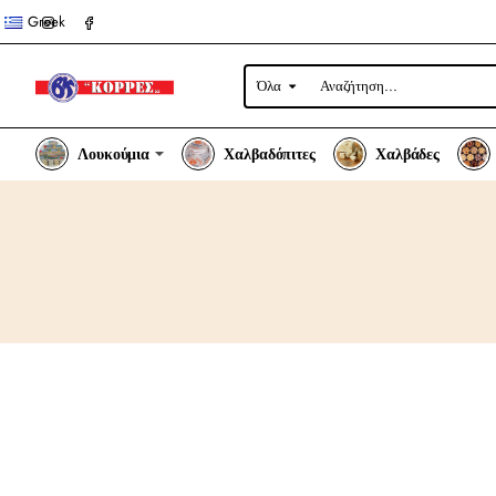
Greek
Όλα
Αναζήτηση...
Λουκούμια
Χαλβαδόπιτες
Χαλβάδες