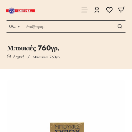
Όλα
Αναζήτηση...
Μπουκιές 760γρ.
Μπουκιές 760γρ.
home