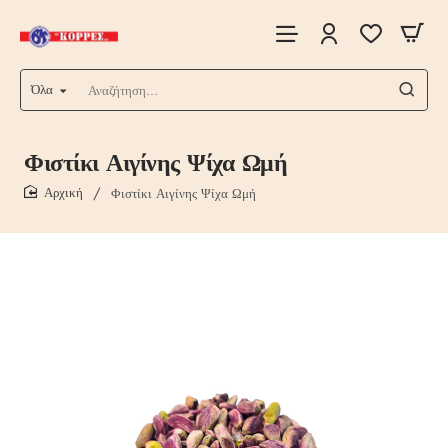
Όλα
Αναζήτηση...
Φιστίκι Αιγίνης Ψίχα Ωμή
Φιστίκι Αιγίνης Ψίχα Ωμή
home