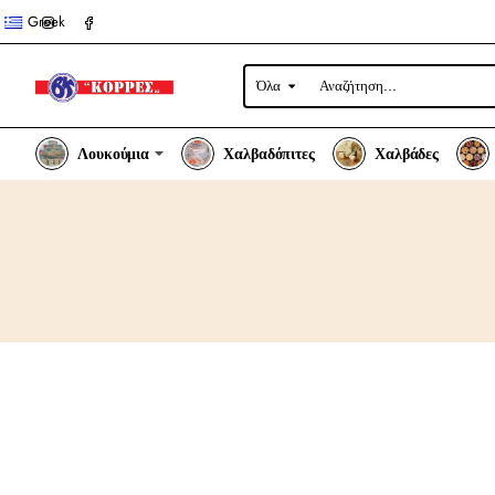
Greek
Όλα
Αναζήτηση...
Λουκούμια
Χαλβαδόπιτες
Χαλβάδες