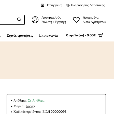
Παραγγελίες
Πληροφορίες Αποστολής
Λογαριασμός
Αγαπημένα
Σύνδεση / Εγγραφή
Λίστα Αγαπημένων
ς
Συχνές ερωτήσεις
Επικοινωνία
0 προϊόν(τα) - 0,00€
Απόθεμα:
Σε Απόθεμα
Μάρκα:
Κορρές
Κωδικός προϊόντος:
ΕΙΔΗ-00000093