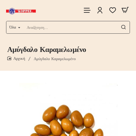
Όλα
Αναζήτηση...
Αμύγδαλο Καραμελωμένο
Αμύγδαλο Καραμελωμένο
home